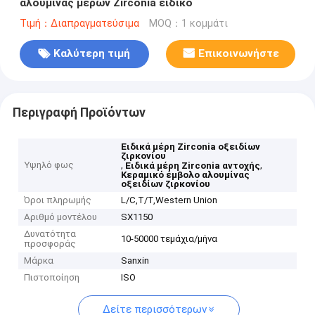
αλουμίνας μερών Zirconia ειδικό
Τιμή：Διαπραγματεύσιμα
MOQ：1 κομμάτι
Καλύτερη τιμή
Επικοινωνήστε
Περιγραφή Προϊόντων
Ειδικά μέρη Zirconia οξειδίων
ζιρκονίου
Υψηλό φως
,
,
Ειδικά μέρη Zirconia αντοχής
Κεραμικό έμβολο αλουμίνας
οξειδίων ζιρκονίου
Όροι πληρωμής
L/C,T/T,Western Union
Αριθμό μοντέλου
SX1150
Δυνατότητα
10-50000 τεμάχια/μήνα
προσφοράς
Μάρκα
Sanxin
Πιστοποίηση
ISO
Δείτε περισσότερων