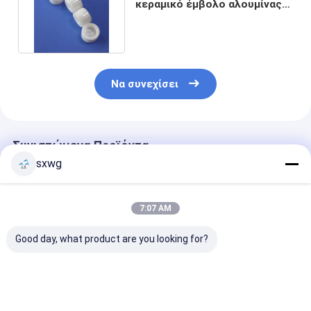
κεραμικό έμβολο αλουμίνας
μερών Zirconia ειδικό
Να συνεχίσει
Συνιστώμενα Προϊόντα
sxwg
7:07 AM
Good day, what product are you looking for?
Τούγκστεν Copper
Υψηλής θερμικής
Τύπος από κρ
Probe Tips με υψηλή
αγωγιμότητας
μολυβδανίου
ηλεκτρική
ηλεκτρόδιο χαλκού
βολφστίνου υ