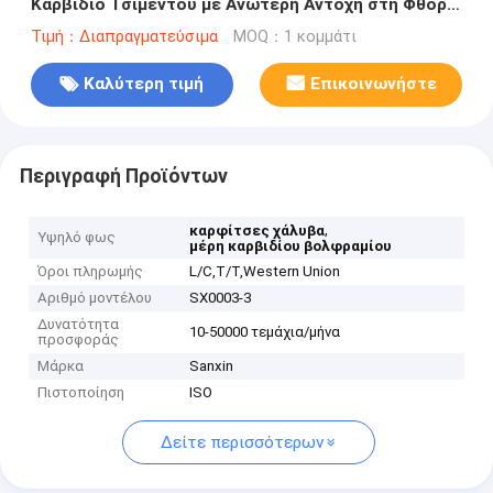
Καρβίδιο Τσιμέντου με Ανώτερη Αντοχή στη Φθορά
και Υψηλή Ακρίβεια
Τιμή：Διαπραγματεύσιμα
MOQ：1 κομμάτι
Καλύτερη τιμή
Επικοινωνήστε
Περιγραφή Προϊόντων
,
καρφίτσες χάλυβα
Υψηλό φως
μέρη καρβιδίου βολφραμίου
Όροι πληρωμής
L/C,T/T,Western Union
Αριθμό μοντέλου
SX0003-3
Δυνατότητα
10-50000 τεμάχια/μήνα
προσφοράς
Μάρκα
Sanxin
Πιστοποίηση
ISO
Δείτε περισσότερων