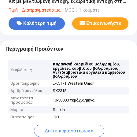
Kit με βελτιωμένη αντοχή, εξαιρετική αντοχή στη
διάβρωση και ακριβή μηχανική
Τιμή：Διαπραγματεύσιμα
MOQ：1 κομμάτι
Καλύτερη τιμή
Επικοινωνήστε
Περιγραφή Προϊόντων
,
παραγωγή καρβιδίου βολφραμίου
,
εργαλεία καρβιδίου βολφραμίου
Υψηλό φως
Αντιδιαβρωτικά εργαλεία καρβιδίου
βολφραμίου
Όροι πληρωμής
L/C,T/T,Western Union
Αριθμό μοντέλου
SX2318
Δυνατότητα
10-50000 τεμάχια/μήνα
προσφοράς
Μάρκα
Sanxin
Πιστοποίηση
ISO
Δείτε περισσότερων