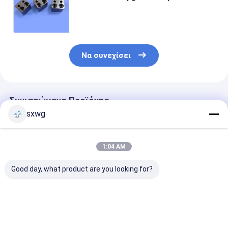
βελτιωμένη αντοχή, εξαιρετική
αντοχή στη διάβρωση και ακριβή
μηχανική
Να συνεχίσει
Συνιστώμενα Προϊόντα
sxwg
1:04 AM
Good day, what product are you looking for?
Υψηλή αντοχή στη
2.8mm Tungsten
非磁性碳化钨精
φθορά τόξο
Heavy Alloy Ball
座，硬度 HRA9
βαλφραμίου
Σφαίρα ακρίβειας
差 ±0.001 毫
καρβιδίου
με υψηλή
于精密设备