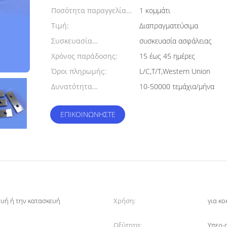
Ποσότητα παραγγελίας
1 κομμάτι
min:
Τιμή:
Διαπραγματεύσιμα
Συσκευασία
συσκευασία ασφάλειας
λεπτομέρειες:
Χρόνος παράδοσης:
15 έως 45 ημέρες
Όροι πληρωμής:
L/C,T/T,Western Union
Δυνατότητα
10-50000 τεμάχια/μήνα
προσφοράς:
ΕΠΙΚΟΙΝΩΝΉΣΤΕ
ευή ή την κατασκευή
Χρήση:
για κ
υ
Οξύτητα:
Υπερ-