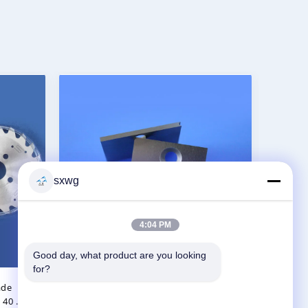
sxwg
4:04 PM
Good day, what product are you looking 
for?
ψη
Επαγγελματική Ποιότητα
rs
Κυματοειδούς Χαρτιού Τούλφραμ
Ανθ