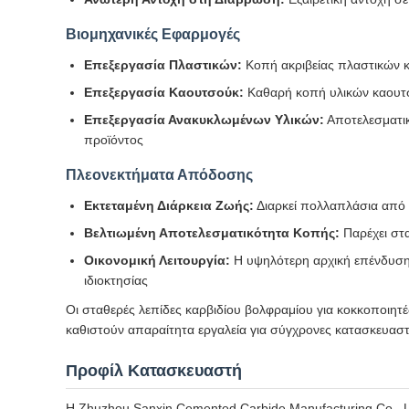
Βιομηχανικές Εφαρμογές
Επεξεργασία Πλαστικών:
Κοπή ακριβείας πλαστικών 
Επεξεργασία Καουτσούκ:
Καθαρή κοπή υλικών καουτσο
Επεξεργασία Ανακυκλωμένων Υλικών:
Αποτελεσματικ
προϊόντος
Πλεονεκτήματα Απόδοσης
Εκτεταμένη Διάρκεια Ζωής:
Διαρκεί πολλαπλάσια από τ
Βελτιωμένη Αποτελεσματικότητα Κοπής:
Παρέχει στ
Οικονομική Λειτουργία:
Η υψηλότερη αρχική επένδυση 
ιδιοκτησίας
Οι σταθερές λεπίδες καρβιδίου βολφραμίου για κοκκοποιητέ
καθιστούν απαραίτητα εργαλεία για σύγχρονες κατασκευαστ
Προφίλ Κατασκευαστή
Η Zhuzhou Sanxin Cemented Carbide Manufacturing Co., Lt