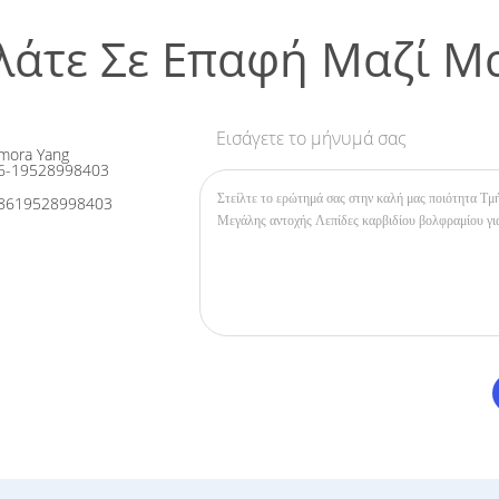
λάτε Σε Επαφή Μαζί Μ
Εισάγετε το μήνυμά σας
mora Yang
6-19528998403
8619528998403