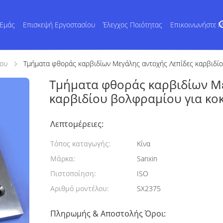
 Εμάς
Επισκεψή Εργοστασίου
Έλεγχος Ποιότητας
Επικοινωνήστε 
ίου
Τμήματα φθοράς καρβιδίων Μεγάλης αντοχής Λεπίδες καρβιδίο
Τμήματα φθοράς καρβιδίων Με
καρβιδίου βολφραμίου για κο
Λεπτομέρειες:
Τόπος καταγωγής:
Κίνα
Μάρκα:
Sanxin
Πιστοποίηση:
ISO
Αριθμό μοντέλου:
SX2375
Πληρωμής & Αποστολής Όροι: