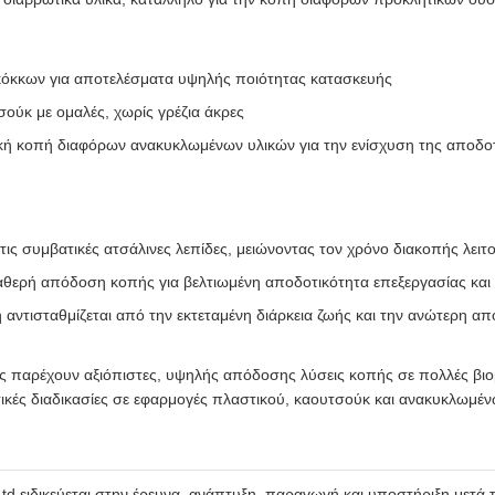
κόκκων για αποτελέσματα υψηλής ποιότητας κατασκευής
ύκ με ομαλές, χωρίς γρέζια άκρες
ή κοπή διαφόρων ανακυκλωμένων υλικών για την ενίσχυση της αποδοτι
ις συμβατικές ατσάλινες λεπίδες, μειώνοντας τον χρόνο διακοπής λειτ
αθερή απόδοση κοπής για βελτιωμένη αποδοτικότητα επεξεργασίας και
αντισταθμίζεται από την εκτεταμένη διάρκεια ζωής και την ανώτερη α
ς παρέχουν αξιόπιστες, υψηλής απόδοσης λύσεις κοπής σε πολλές βιομηχ
ικές διαδικασίες σε εφαρμογές πλαστικού, καουτσούκ και ανακυκλωμέν
d ειδικεύεται στην έρευνα, ανάπτυξη, παραγωγή και υποστήριξη μετά