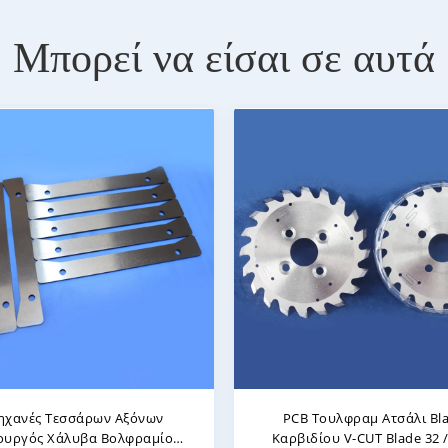
Μπορεί να είσαι σε αυτά
τική Ρακέτα Καρβιδιοκόπτης
Υψηλή Αντοχή Στην Κάμ
τή Από Χάλυβα Βολφραμίου
Σιμεντοποιημένα V-Cutte