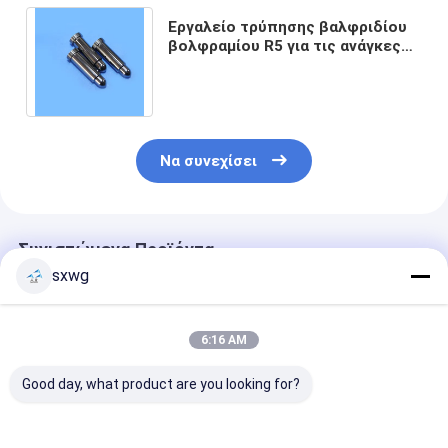
Εργαλείο τρύπησης βαλφριδίου
βολφραμίου R5 για τις ανάγκες
τυποποίησης της ηλεκτρονικής
βιομηχανίας
Να συνεχίσει
Συνιστώμενα Προϊόντα
sxwg
6:16 AM
Good day, what product are you looking for?
Ποντίκι ακρίβειας
Μπροστινό επίπεδο
Διατρητήρας