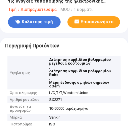
τις ανάγκες τυποποίησης της ηλεκτρονικής
βιομηχανίας
Τιμή：Διαπραγματεύσιμα
MOQ：1 κομμάτι
Καλύτερη τιμή
Επικοινωνήστε
Περιγραφή Προϊόντων
Διάτρηση καρβιδίου βολφραμίου
μεγέθους κοστουμιών
,
Διάτρηση καρβιδίου βολφραμίου
Υψηλό φως
Rohs
,
Μέρη ένδυσης υψηλών σημείων
cOem
Όροι πληρωμής
L/C,T/T,Western Union
Αριθμό μοντέλου
SX2271
Δυνατότητα
10-50000 τεμάχια/μήνα
προσφοράς
Μάρκα
Sanxin
Πιστοποίηση
ISO