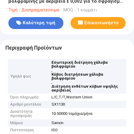
βολφραμίνης με ακρίβεια ± 0,002 για το σφραγισμό
μετάλλων
Τιμή：Διαπραγματεύσιμα
MOQ：1 κομμάτι
Καλύτερη τιμή
Επικοινωνήστε
Περιγραφή Προϊόντων
Εσωτερική διάτρηση χάλυβα
βολφραμίου
,
Κύβος διατρήσεων χάλυβα
Υψηλό φως
βολφραμίου
,
Διάτρηση ενθέτων κύβων υψηλής
ακρίβειας
Όροι πληρωμής
L/C,T/T,Western Union
Αριθμό μοντέλου
SX1130
Δυνατότητα
10-50000 τεμάχια/μήνα
προσφοράς
Μάρκα
Sanxin
Πιστοποίηση
ISO