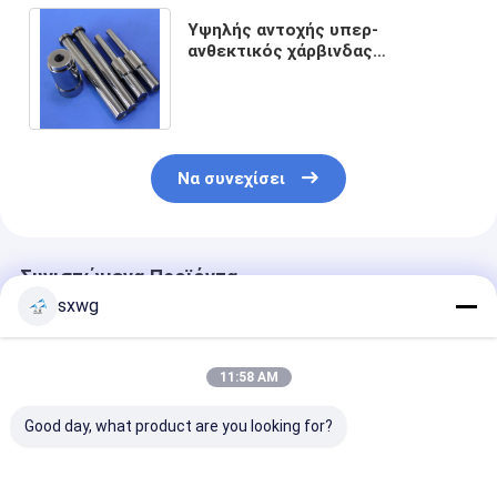
Υψηλής αντοχής υπερ-
ανθεκτικός χάρβινδας
βολφραμίνης με ακρίβεια ± 0,002
για το σφραγισμό μετάλλων
Να συνεχίσει
Συνιστώμενα Προϊόντα
sxwg
11:58 AM
Good day, what product are you looking for?
Ποντίκι ακρίβειας
Μπροστινό επίπεδο
Διατρητήρας